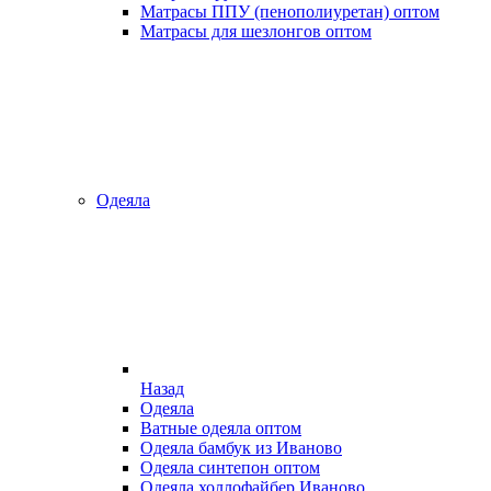
Матрасы ППУ (пенополиуретан) оптом
Матрасы для шезлонгов оптом
Одеяла
Назад
Одеяла
Ватные одеяла оптом
Одеяла бамбук из Иваново
Одеяла синтепон оптом
Одеяла холлофайбер Иваново