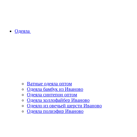
Одеяла
Ватные одеяла оптом
Одеяла бамбук из Иваново
Одеяла синтепон оптом
Одеяла холлофайбер Иваново
Одеяло из овечьей шерсти Иваново
Одеяла полиэфир Иваново