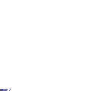
нные
0