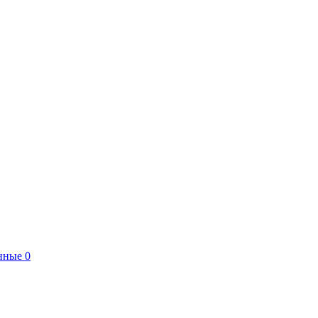
нные
0