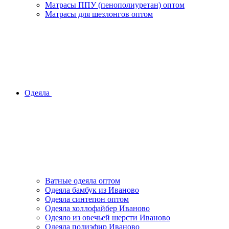
Матрасы ППУ (пенополиуретан) оптом
Матрасы для шезлонгов оптом
Одеяла
Ватные одеяла оптом
Одеяла бамбук из Иваново
Одеяла синтепон оптом
Одеяла холлофайбер Иваново
Одеяло из овечьей шерсти Иваново
Одеяла полиэфир Иваново