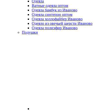
Одеяла
Ватные одеяла оптом
Одеяла бамбук из Иваново
Одеяла синтепон оптом
Одеяла холлофайбер Иваново
Одеяло из овечьей шерсти Иваново
Одеяла полиэфир Иваново
Подушки