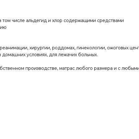
 в том числе альдегид и хлор содержащими средствами
нию
 реанимации, хирургии, роддомах, гинекологии, ожоговых цен
 домашних условиях, для лежачих больных.
обственном производстве, матрас любого размера и с любым