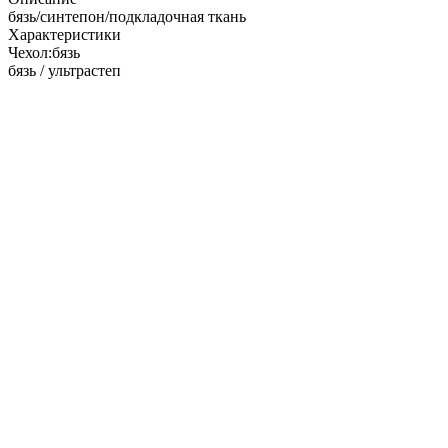
бязь/синтепон/подкладочная ткань
Характеристики
Чехол:
бязь
бязь / ультрастеп