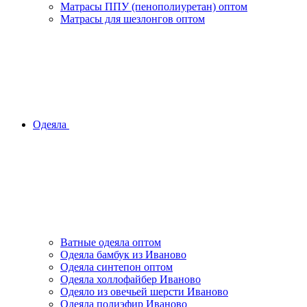
Матрасы ППУ (пенополиуретан) оптом
Матрасы для шезлонгов оптом
Одеяла
Ватные одеяла оптом
Одеяла бамбук из Иваново
Одеяла синтепон оптом
Одеяла холлофайбер Иваново
Одеяло из овечьей шерсти Иваново
Одеяла полиэфир Иваново