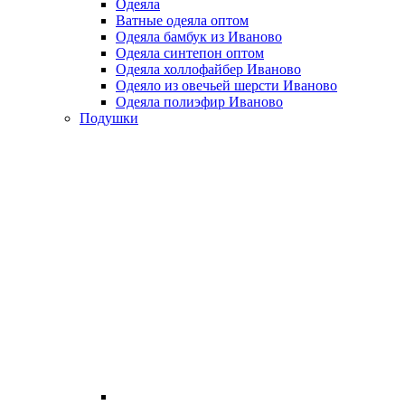
Одеяла
Ватные одеяла оптом
Одеяла бамбук из Иваново
Одеяла синтепон оптом
Одеяла холлофайбер Иваново
Одеяло из овечьей шерсти Иваново
Одеяла полиэфир Иваново
Подушки