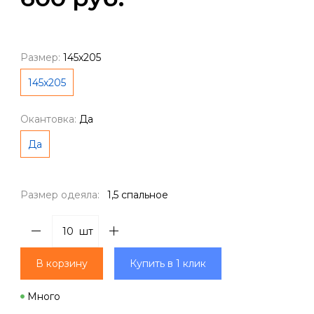
Размер:
145х205
145х205
Окантовка:
Да
Да
Размер одеяла:
1,5 спальное
шт
В корзину
Купить в 1 клик
Много