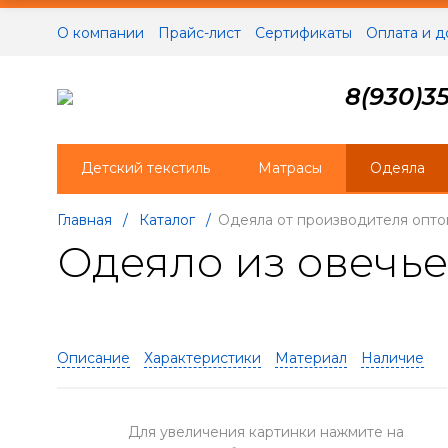
О компании
Прайс-лист
Сертификаты
Оплата и д
8(930)35
Детский текстиль
Матрасы
Одеяла
Главная
/
Каталог
/
Одеяла от производителя опто
Одеяло из овечье
Описание
Характеристики
Материал
Наличие
Для увеличения картинки нажмите на