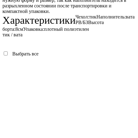
нужную форму и размер, так как наполнитель находится в
разрыхленном состоянии после транспортировки и
компактной упаковки.
Чехол:
тик
Наполнитель:
вата
Характеристики
РВ/БЗ
Высота
борта:
8см
Упаковка:
плотный полиэтилен
тик / вата
Выбрать все