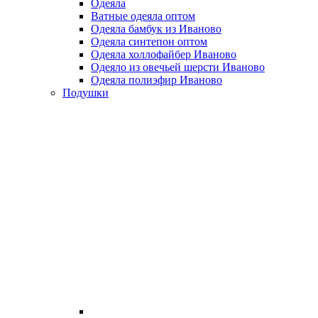
Одеяла
Ватные одеяла оптом
Одеяла бамбук из Иваново
Одеяла синтепон оптом
Одеяла холлофайбер Иваново
Одеяло из овечьей шерсти Иваново
Одеяла полиэфир Иваново
Подушки