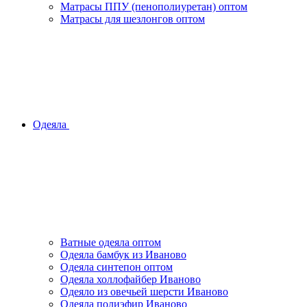
Матрасы ППУ (пенополиуретан) оптом
Матрасы для шезлонгов оптом
Одеяла
Ватные одеяла оптом
Одеяла бамбук из Иваново
Одеяла синтепон оптом
Одеяла холлофайбер Иваново
Одеяло из овечьей шерсти Иваново
Одеяла полиэфир Иваново